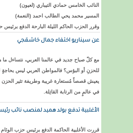
النائب الخامس حمادي التيباري (لعيون)
المسير محمد يحي الطالب احمد (النعمة)
وقرر الحزب الحاكم الليلة البارحة الدفع برئيس 
عن سيناريو اختفاء جمال خاشقجي
مع كلّ صباح جديد في عالمنا العربي، نتساءل ما هي
للحزنِ أو البؤس؟ فالمواطن العربي ليس بحاجةٍ لم
يعيش قصصاً مُستعارة غريبة وطريفة تثير الحزن أو 
في عالمٍ من الرتابة القاتِلة.
الأغلبية تدفع بولد هميد لمنصب نائب رئي
قررت الأغلبية الحاكمة الدفع برئيس حزب الوئام