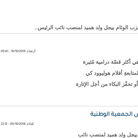
حزب الوئام بيجل ولد هميد لمنصب نائب الرئيس..
أربعاء, 10/10/2018 - 09:41
 أكثر قصّة درامية مُثيرة
تابعةِ أفلام هوليوود كي
تحفّز البكاء من أجل الإثارة
س الجمعية الوطنية
ثلاثاء, 09/10/2018 - 22:12
 بيجل ولد هميد لمنصب نائب