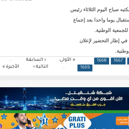
به صباح اليوم الثلاثاء رئيس
قبال يوما واحدا بعد إجماع
للجمعية الوطنية.
في إطار التحضير لإعلان
وطنية.
« الأولى
‹ السابقة
…
1668
1667
…
التالية ›
الأخيرة »
1669