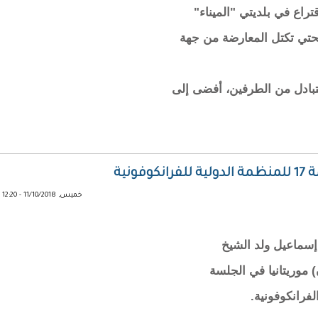
تراع في بلديتي "الميناء"
لجاري، بين لائحتي تكتل المعارضة من جهة
متبادل من الطرفين، أفضى إلى
نية
خميس, 11/10/2018 - 12:20
 إسماعيل ولد الشيخ
 موريتانيا في الجلسة
لفرانكوفونية.