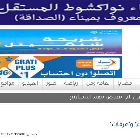
قضايا
ثقافة وفن
رياضة
صور
الفيديو
مواقع
اقيل التي تعترض تنفيذ المشاريع
اء" و"عرفات"
خميس, 11/10/2018 - 12:53