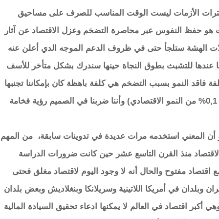
إن فترات الأزمات ليست الوقت المناسب للصرف على مساحيق
ات هو حفظ النفوس عبر محاصرة التضخم وعزل الاقتصاد عن آثار
ائلات الهشة ستلجأ حتى في ظروف الدعم الموجه الدي أعلن عنه
 عندها للتشبث بطوق النجاة حينها سندرك بشكل متأخر للأسف
فة فاقد النمو بسبب التضخم هي كلفة باهظة كان بإمكاننا تجنبها
(دراسات حديثة أثبتت أن كل نقطة تضخم تنسف 0,1% من النمو الاقتصادي) وأننا ضربنا في الصميم رؤية فخامة
 أن المعني استخدمه مرات عديدة في تدوينات سابقة، من المهم
الاقتصاد منذ القرن التاسع عشر حين كانت ضرورات الدراسة
 اقتصاد مفتوح والحال أنه لا وجود اليوم لاقتصاد مغلق فحتى
ران وبلدان في أمريكا اللاتينية وسريلانكا وبنغلاديش وبعض بلدان
ي أكبر اقتصاد في العالم لا يمكنها ادعاء تحقيق السيادة المالية