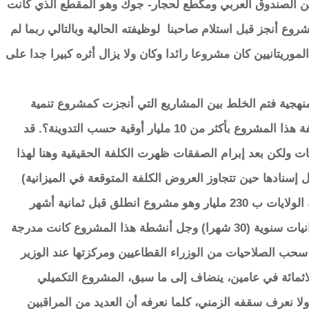
ن الصندوق العربي ومگطع لحجار- جوك وهو المقطع الذي كانت
روع أنجز قبل استلام صاحبنا لوظيفته الحالية وبالتالي ربما لم
لموريتانيين كان مشروعا رائدا وكان ولا يزال أثره كبيرا جدا على
نهجية فتم الخلط بين المشاريع التي أنجزت كمشروع تنمية
انواكشوط (بالمناسبة كيف ومتى ولماذا زادت كلفة هذا المشروع بأكثر من 10 مليار أوقية حسب التدوينة؟. قد
ار كانت مجرد توقعات ولكن بعد إبرام الصفقات ظهرت الكلفة الحقيقية وهنا لهذا
ل إسنادها حين تتجاوز العروض الكلفة المتوقعة في الميزانية)
والمشاريع المبرمجة أو قيد الإنجاز كمشروع تنمية الولايات ب 230 مليار وهو مشروع انطلق قبل ثمانية أشهر
ويتواصل لغاية نهاية 2027 أي أنه يغطي ثلاث ميزانيات سنوية (30 شهرا) وجل أنشطة هذا المشروع كانت مدرجة
ب الصلاحيات من الوزراء القطاعيين ومركزتها عند الوزير
ثلاثمائة في عامين، ينضاف إلى ما سبق، المشروع التكميلي
لم ينطلق بعد ولا نعرف سقفه الزمني، كلما نعرفه أن العديد من المراقبين