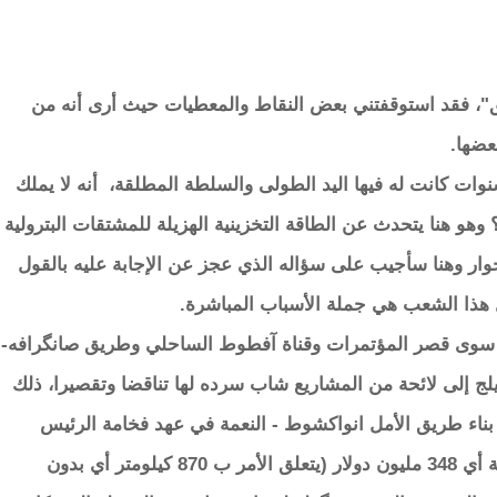
ليق"، فقد استوقفتني بعض النقاط والمعطيات حيث أرى أنه من
عضها.
وات كانت له فيها اليد الطولى والسلطة المطلقة، أنه لا يملك
 وهو هنا يتحدث عن الطاقة التخزينية الهزيلة للمشتقات البترولية
ار وهنا سأجيب على سؤاله الذي عجز عن الإجابة عليه بالقول
ل هذا الشعب هي جملة الأسباب المباشرة.
كر سوى قصر المؤتمرات وقناة آفطوط الساحلي وطريق صانگرافه-
لج إلى لائحة من المشاريع شاب سرده لها تناقضا وتقصيرا، ذلك
ة بناء طريق الأمل انواكشوط - النعمة في عهد فخامة الرئيس
محمد ولد الشيخ الغزواني و بكلفة 140 مليار أوقية أي 348 مليون دولار (يتعلق الأمر ب 870 كيلومتر أي بدون