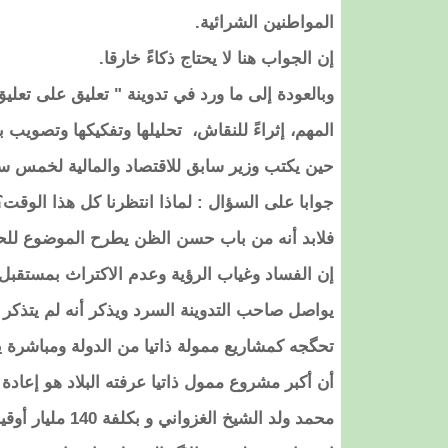
المواطنين الشرائية.
إن الجواب هنا لا يحتاج ذكاءً خارقا.
وبالعودة إلى ما ورد في تدوينة " تعليق على تع
المهم، إثراءً للنقاش، تحليلها وتفكيكها وتصويب ب
حين يكتب وزير سابق للاقتصاد والمالية لخمس سن
جوابا على السؤال : لماذا انتظرنا كل هذا الوقت؟
فلابد أنه من باب حسن الظن يطرح الموضوع للحو
إن الفساد وغياب الرؤية وعدم الاكتراث بمستقب
يواصل صاحب التدوينة السرد ويذكر أنه لم يتذ
تحگجه كمشاريع ممولة ذاتيا من الدولة ومباشرة ي
أن أكبر مشروع ممول ذاتيا عرفته البلاد هو إعاد