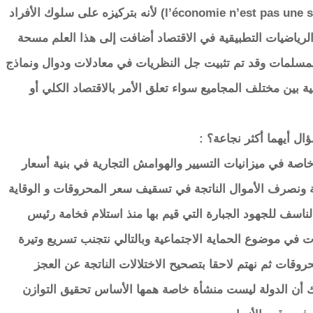
فعلا الاقتصاد ليس علما صحيحا ( l’économie n’est pas une science exacte) لأنه بتركيزه على سلوك الأفراد
لرياضيات التطبيقية في الاقتصاد أضافت إلى هذا العلم مسحة
لمسلمات وقد تم تثبيت جل النظريات في معادلات ودوال ونماذج
ة بين مختلف المجاميع سواء تعلق الأمر بالاقتصاد الكلي أو
ؤال أيهما أكثر نجاعة؟ :
اصة في ميزانيات التسيير والهوامش التجارية في بنية أسعار
 ونصرف الأموال الناتجة في تسقيف سعر المحروقات و الوقاية
اسف للجهود الجبارة التي قيم بها منذ استلام فخامة رئيس
ت في موضوع الحماية الاجتماعية وبالتالي نتجنب تسريع وتيرة
روقات ثم نهتم لاحقا بتصحيح الاختلالات الناتجة عن العجز
لك أن الدولة ليست منشأة خاصة همها الأساس تحقيق التوازن