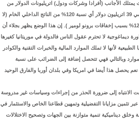
يمتلك الأجانب (أفرادا وشركات ودول) اتريليونات الدولار من
سندات الخزينة الأمريكية وحيث يبلغ الدين العمومي 39 اتريليون دولار أي نسبة 120% من الناتج الداخلي الخام (لا
يختلف الأمر كثيرا في فرنسا حيث تصل النسبة 125% بسبب إخفاقات برونو لومير ). إن هذا الوضع يظهر بجلاء أن
ورة ديماغوجية لا تحترم عقول الناس فالدولة في موريتانيا كغيرها
لطبيعية لأنها لا تملك الموارد المالية والخبرات التقنية والكوادر
لموارد وبالتالي فهي تتحصل إضافة إلى الضرائب على نسبة
نعم يحصل هذا أيضا في امريكا وفي بلدان أوربا والفارق الوحيد
لفت الانتباه إلى ضرورة الحذر من إجراءات وسياسات غير مدروسة
تثمين مزايانا التفضيلية وتمهين قطاعنا الخاص والاستثمار في
 وخلق ديناميكية تنمية متوازنة بين الجهات وتصحيح الاختلالات