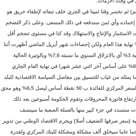
 في وقت الأزمات.
م) ثم نخسر وقتا ثمينا في الجري خلف تبعاته لإطفاء حريق هو
ن إخماده وأي ثمن سندفعه في ذلك المسعى. وعلى ذكر التضخم
دورات الاستثمار والإنتاج والاستهلاك وقد كنا في مستوى تضخم أقل
2% العام الماضي وكان متوقعا أن نصل 2,5% نهاية هذا العام ولكن إحصاءات شهر أبريل الماضي أظهرت أننا
(على أساس آخر اثني عشر شهرا) وصلنا إلى نسبة 3% أي بالانزلاق السنوي ما نسبته 7,6% وبالوتيرة الحالية
والسياق الحالي سنكون محظوظين إن لم نتجاوز 8% على أساس آخر اثني عشر شهرا في نهاية العام الجاري
 يمثله من غياب للتنسيق بين مفاصل السياسة الاقتصادية للبلد
فنجد البنك المركزي يرفع في 18 مايو 2026 من السعر المركزي للفائدة ب 50 نقطة أساس ليصل 6,5% وهو محق
ارتفاع فاتورة المحروقات وتقوم الحكومة أسبوعين بعد ذلك
ات ستسدد في جزء كبير منها بالعملة الصعبة ما سينسف
ية (سعر صرفها الضعيف أصلا) ويحرم الاقتصاد الوطني من تدوير
ما عاما سيخلق ألف مشكلة ومشكلة للبنك المركزي ولقدرة