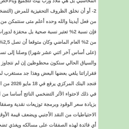
المحاسبي بل هي ملاذ ورب بيت للجميع وبالأخص
2- أو أن نخلق الظروف التحفيزية للمرض (التضخ
من فعل أيدينا والله وحده أعلم متى سنتمكن م
فإن نسبة 2% تعتبر نسبة صحية بل محفزة ل
من 
فقراراتنا يلغي بعضها البعض وهذا جد مستغرب لما
في ذلك لاحتواء الأثر التضخمي الناتج أساسا من 
بزيادة سعر الوقود وبرمجة توزيعات نقدية وصفق
الاحتياطيات من النقد الأجنبي ويضعف قيمة الأوق
أي فائدة لهذه الصفقات على مسالكه ويغذي تضخ