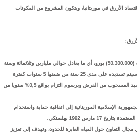
د الأزرق في موريتانيا، ويتكون المشروع من المكونات
أزرق:
ويبلغ القرض الحالي خمسين مليون وثلاثمائة ألف (50.300.000) يورو، أي ما يعادل حوالي مليارين وثلاثمائة وستة
وخمسين مليونا (2.356.000.000) أوقية جديدة. وسيتم تسديده على مدى 25 سنة من ضمنها 5 سنوات كفترة
سماح، مع نسبة فائدة بواقع 1,5% سنويا من الرصيد المسحوب من القرض وبرسوم التزام بواقع 0,5% سنويا من
ورية الإسلامية الموريتانية إلى اتفاقية حماية واستخدام
 17 مارس 1992 بهلسنكي.
ي مجال التعاون حول المياه العابرة للحدود، وتهدف إلى تعزيز