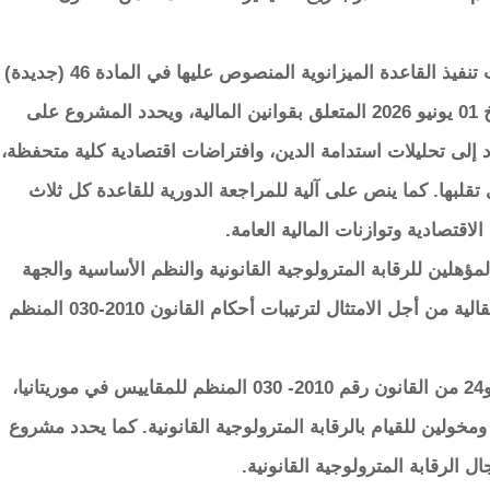
يهدف مشروع المرسوم الحالي إلى تحديد كيفيات تنفيذ القاعدة الميزانوية المنصوص عليها في المادة 46 (جديدة)
من القانون النظامي رقم 2026-019 الصادر بتاريخ 01 يونيو 2026 المتعلق بقوانين المالية، ويحدد المشروع على
 إلى تحليلات استدامة الدين، وافتراضات اقتصادية كلية متحفظة،
تقلبها. كما ينص على آلية للمراجعة الدورية للقاعدة كل ثلاث
قتصادية وتوازنات المالية العامة.
هلين للرقابة المترولوجية القانونية والنظم الأساسية والجهة
التي يتبعون لها وشروط عملهم ويحدد الفترة الانتقالية من أجل الامتثال لترتيبات أحكام القانون 2010-030 المنظم
يأتي مشروع المرسوم تطبيقا لأحكام المادتين 6 و24 من القانون رقم 2010- 030 المنظم للمقاييس في موريتانيا،
مخولين للقيام بالرقابة المترولوجية القانونية. كما يحدد مشروع
 الرقابة المترولوجية القانونية.