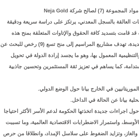
صالح شركة Neja Gold
ت العالقة بالسجل المعدني، يرتكز على دراسة سريعة ودقيقة
 قد قامت بتسديد كافة الحقوق والإتاوات المتعلقة بمنح هذه
الرخص، بمبلغ إجمالي قدره 27.308.600 أوقية جديدة، تهدف مشاريع المراسيم إلى منح تسع (9) رخص للبحث عن
ات القانونية والتنظيمية المعمول بها، وهو ما يجسد إرادة الدولة في تحويل
مستدامة، كما يساهم في تعزيز ثقة المستثمرين وتحسين جاذبية
موريتانيين في الخارج بيانا حول الوضع الدولي.
حلية بيانا عن الحالة في الداخل.
ا حول اجراءات جديدة اتخذتها الحكومة لدعم الأسر الأكثر احتياجا
وسط، واستمرار الاضطرابات الاقتصادية العالمية، وما تسببت
والغاز، وتزايد الضغوط على سلاسل الإمداد، وانطلاقا من حرص