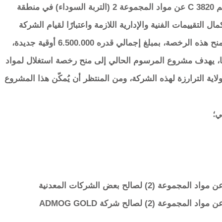
– مشروع مرسوم يقضي بمنح رخصة استغلال رقم C 3820 عن مواد المجموعة 2 (التربة السوداء) في منطقة
ة SAM MINING SA. بعد استكمال التقييمات الفنية والإدارية اللازمة واعتبارًا لقيام الشركة
المعنية بتسديد كافة الحقوق والإتاوات المتعلقة بمنح هذه الرخصة، بمبلغ إجمالي قدره 6.500.000 أوقية جديدة،
بها، يهدف مشروع المرسوم الحالي إلى منح رخصة استغلال لمواد
كنت بولاية الترارزة لهذه الشركة، ومن المنتظر أن يُمكّن هذا المشروع
ي؛
– مشروع مرسوم يقضي بمنح (3) رخص للبحث عن مواد المجموعة (2) لصالح شركة ADMOG GOLD