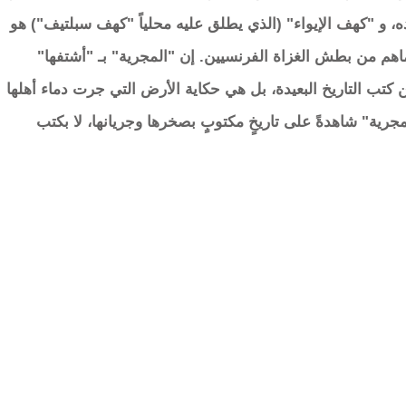
، و "كهف الإيواء" (الذي يطلق عليه محلياً "كهف سبلتيف") هو
اهم من بطش الغزاة الفرنسيين. إن "المجرية" بـ "أشتفها"
ن كتب التاريخ البعيدة، بل هي حكاية الأرض التي جرت دماء أهلها
مجرية" شاهدةً على تاريخٍ مكتوبٍ بصخرها وجريانها، لا بكتب