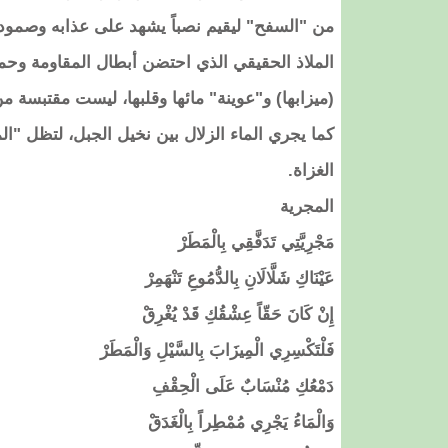
من "السفح" ليقيم نصباً يشهد على عذابه وصموده
الملاذ الحقيقي الذي احتضن أبطال المقاومة وحم
(ميزابها) و"عوينة" مائها وقلبها، ليست مقتبسة م
كما يجري الماء الزلال بين نخيل الجبل، لتظل "ال
الغزاة.
​المجرية
​مَجْرِيَّتِي تَدَفَّقِي بِالْمَطَرْ
​عَيْنَاكِ شَلَّالَانِ بِالدُّمُوعِ تَنْهَمِرْ
​إِنْ كَانَ حَقّاً عِشْقُكِ قَدْ يُغْرِقْ
​فَلْتَكْسِرِي الْمِيزَابَ بِالسَّيْلِ وَالْمَطَرْ
​دَمْعُكِ مُنْسَابٌ عَلَى الْحِقْفِ
​وَالْمَاءُ يَجْرِي مُمْطِراً بِالْغَدَقْ