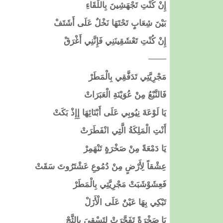
​إِنْ كُنْتِ تَجْهَشِينَ بِاللِّقَاءِ
​بَيْنَ شِعَابٍ تَحْتَهَا نَخْلٌ عَلَى أَشَتَفْ
​إِنْ كُنْتِ تَعْشَقِينَنِي فَإِنَّنِي أَغْرَقْ
​───
​مَجْرِيَّتِي تَدَفَّقِي بِالْمَطَرْ
​فَالنَّبْعُ مِنْ عُوَيْنَةِ الْعَبَرَاتْ
​يَا لَوْعَةَ نِيُوبِي عَلَى أَبْنَائِهَا إِإِذْ بَكَتْ
​أَنْتِ الْمَلِكَةُ الَّتِي انْفَطَرَتْ
​يَا دَمْعَةً مِنْ صَخْرَةٍ تَنْهَمِرْ
​عِشْقاً لِأَرْضٍ مِنْ دُمُوعِ عَشْتَرُوتَ سَقَتْ
​فَعِشَوْشَبَتْ مَجْرِيَّتِي بِالْمَطَرْ
​تَبْكِي بِهَا عَيْنٌ عَلَى الْأَزَلْ
​يَا صَخْرَةً تَفَجَّرَتْ لِتَسْقِيَ بِالثَّجْ