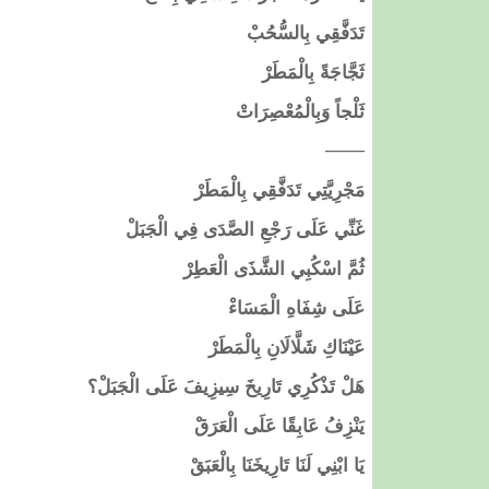
​تَدَفَّقِي بِالسُّحُبْ
​ثَجَّاجَةً بِالْمَطَرْ
​ثَلْجاً وَبِالْمُعْصِرَاتْ
​───
​مَجْرِيَّتِي تَدَفَّقِي بِالْمَطَرْ
​غَنِّي عَلَى رَجْعِ الصَّدَى فِي الْجَبَلْ
​ثُمَّ اسْكُبِي الشَّذَى الْعَطِرْ
​عَلَى شِفَاهِ الْمَسَاءْ
​عَيْنَاكِ شَلَّالَانِ بِالْمَطَرْ
​هَلْ تَذْكُرِي تَارِيخَ سِيزِيفَ عَلَى الْجَبَلْ؟
​يَنْزِفُ عَابِقًا عَلَى الْعَرَقْ
​يَا ابْنِي لَنَا تَارِيخَنَا بِالْعَبَقْ