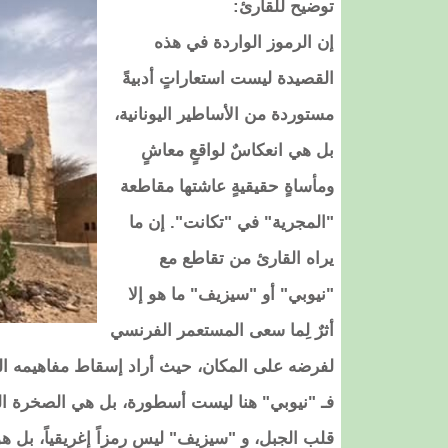
​توضيح للقارئ:
إن الرموز الواردة في هذه
القصيدة ليست استعاراتٍ أدبيةً
مستوردة من الأساطير اليونانية،
بل هي انعكاسٌ لواقعٍ معاشٍ
ومأساةٍ حقيقيةٍ عاشتها مقاطعة
"المجرية" في "تكانت". إن ما
يراه القارئ من تقاطع مع
"نيوبي" أو "سيزيف" ما هو إلا
أثرٌ لِما سعى المستعمر الفرنسي
لفرضه على المكان، حيث أراد إسقاط مفاهيمه الت
​فـ "نيوبي" هنا ليست أسطورة، بل هي الصخرة الت
قلب الجبل، و "سيزيف" ليس رمزاً إغريقياً، بل ه