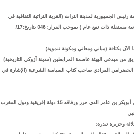
26/12/2 بعد تدشين فخامة رئيس الجمهورية لمدينة التراث (القرية التراثية الثقافية في
وادان) من إنجاز الفرق المهنية لهيئة التراث ( جمعية مستقلة ذات نفع عام ) بموجب القرار: 046 بتاريخ:17/
ا الآن بكثافة (مباني ومعاني ومكونة تنموية)
ي الآن مساء الجمعة 26/12/2025 مع فريق من مبدعي الهيئة عاصمة المرابطين (مدينة آزوكي التاريخية)
 الحضرامي المرادي صاحب كتاب السياسة الشرعية (الإشارة في
مدينة التراث في مكسم بن عامر للإمام المؤسس أبوبكر بن عامر الذي حرر ورفاقه 15 دولة إفريقية ودول المغرب
نبي
لاثة وجزيرة تيدرة: