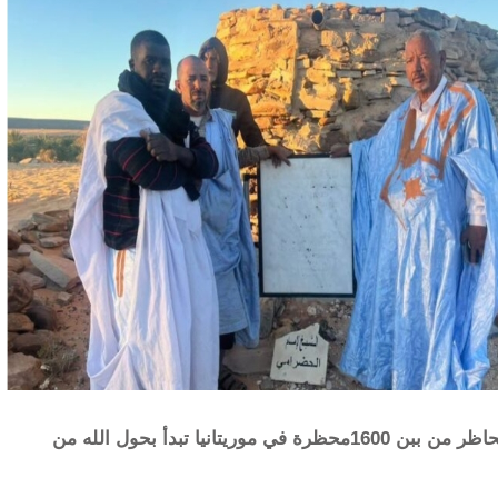
وتعهد محمد الشيخ ببناء مقرات41 من أمهات المحاظر من ببن 1600محظرة في موريتانيا تبدأ بحول الله من