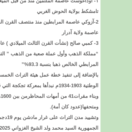
تامشكط بولاية الحوض الغربي
عاصمة ولاية آدرار
3- كمبي صالح (نشأت القرن الثالث الميلادي ) عاصمة مملكة غانا
“مملكة الذهب وأول عملة صعبة من الذهب ” التي حع
المرابطي الخالص ذهبا بنسبة 93.3%”
الوطتية 1903-1934م نبدأها بمعركة تجكجة التي قضت على كبلاني ومشروعه الاستعماري عام 1905
و
ومتحفها(عدود كان أمة).
الجمهورية السيد محمد ولد الشيخ الغزواني 19/12/2025(القرية التراثية الثقافية بوادان).