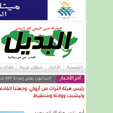
الرئيسية
الأخبار
شؤون عربية
مقالات
آخر الأخــبار
البنتاغون يعلن إصابة 687 جنديا أمريكيا في حربه على إيران
رئيس هيئة التراث من آزوكي: وجهتنا القادمة
وتيشبت وولاتة وشنقيط
أدى رئيس هيئة التراث محمد