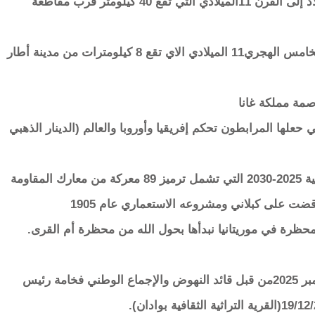
١- أوداغوست عاصمة الملثمين منذ من قبل الميلاد إلى القرن 11الميلادي التي تقع 40 كيلومتر قرب مقاطعة
2-آزوكي عاصمة المرابطين منذ منتصف القرن الخامس الهجري11 الميلادي الاي تقع 8 كيلومترات من مدينة أطار
لها المرابطون تحكم إفريقيا وأوروبا والعالم (الدينار الذهبي
بالإضافة إلى تنفيذ خطة عمل هيئة التراث الخمسية 2025-2030 التي تشمل ترميز 89 معركة من معارك المقاومة
بناء مقرات41 من أمهات المحاظرمن ببن 1600محظرة في موريتانيا نبدأها بحول الله من محظرة أم القرى.
وتشييد مدن التراث على غرار مادشن يوم 19دجمبر 2025من قبل قائد النهوض والإجماع الوطني فخامة رئيس