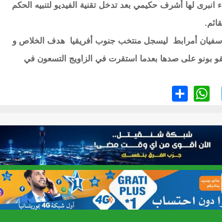
بي في د84 على ركلة جزاء انبرى لها أشرف حكيمي بعد تدخل تقنية الفيديو لتنبيه الحكم
ائم.
سفيان أمرابط ليسجل منتخب جنوب أفريقيا هدف الخلاص و
قو بونو على صدها بعدما استقرت في الزاويج التسعون في
WhatsApp
Share
Twitter
Faceb