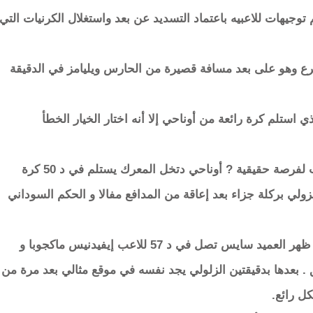
جيهات للاعبيه باعتماد التسديد عن بعد واستغلال الكرنيات التي
رع وهو على بعد مسافة قصيرة من الحارس ويليامز في الدقيقة
استلم كرة رائعة من أوناحي إلا أنه اختار الخيار الخطأ
مطلع الشوط الثاني شهدت إهدار منتخب المغرب لفرصة حقيقية ? أوناحي دتخل المعرك يستلم في د 50 كرة
ولي بركلة جزاء بعد إعاقة من المدافع مفالا و الحكم السوداني
و في غفلة من دفاع الأسود كرة في العمق و في ظهر العميد سايس تصل في د 57 للاعب إيفيدنيس ماكجوبا و
 . بعدها بدقيقتين الزلولي يجد نفسه في موقع مثالي بعد مرة من
ل رائع.