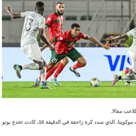
رد فعل جنوب أفريقيا كان خطيرا بواسطة اللاعب موكوينا، الذي سدد كرة زاحفة في الدقيقة 16، كادت تخدع بونو