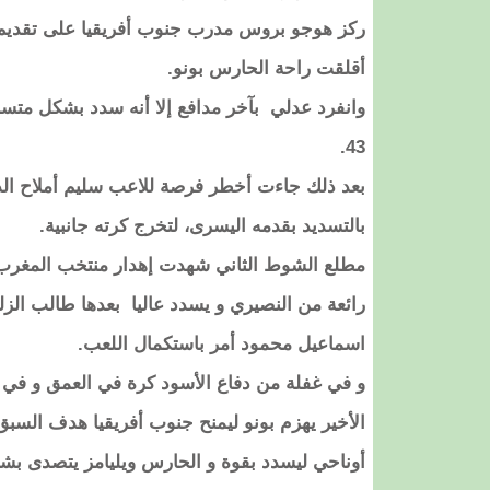
ركز هوجو بروس مدرب جنوب أفريقيا على تقديم تو
أقلقت راحة الحارس بونو.
وانفرد عدلي بآخر مدافع إلا أنه سدد بشكل متس
43.
بعد ذلك جاءت أخطر فرصة للاعب سليم أملاح الذي 
بالتسديد بقدمه اليسرى، لتخرج كرته جانبية.
رائعة من النصيري و يسدد عاليا بعدها طالب الزلز
اسماعيل محمود أمر باستكمال اللعب.
الأخير يهزم بونو ليمنح جنوب أفريقيا هدف السبق
أوناحي ليسدد بقوة و الحارس ويليامز يتصدى بشك